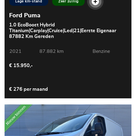
Lage km-stand
Zeer zuinig
Ford Puma
1.0 EcoBoost Hybrid
Titanium|Carplay|Cruise|Led|21|Eerste Eigenaar
87882 Km Gereden
2021
87.882 km
Benzine
€ 15.950,-
€ 276 per maand