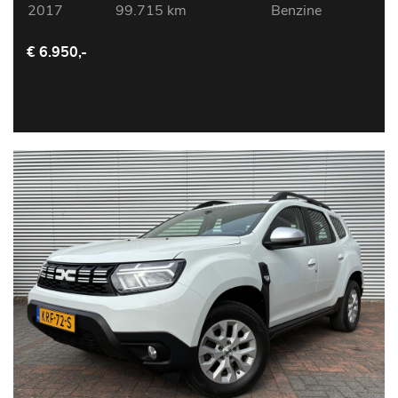
2017
99.715 km
Benzine
€ 6.950,-