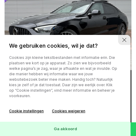
We gebruiken cookies, wil je dat?
Cookies zijn kleine tekstbestanden met informatie erin. Die
plaatsen we kort op je apparaat. Zo zien we bijvoorbeeld
welke pagina’s je zag, waar je afhaakte en wat je invulde. Op
die manier hebben wij informatie waar we jouw
websitebezoek beter mee maken. Handig toch? Natuurlijk
Zuinig
Rijk uitgerust
kies je zelf of je dat toestaat. Daar zijn we eerlijk over. Klik
op “Cookie instellingen”, vind meer informatie en beheer je
Mercedes-Benz C-Klasse
voorkeuren.
200|Launch|Edition|AMG Line|Vol
Opties|2022|Eerste Eigenaar|NL Auto|Pano|Head
Cookie instellingen
Cookies weigeren
Up|Achterasbesturing|Sfeerverlichting
Ga akkoord
2022
120.153 km
Benzine