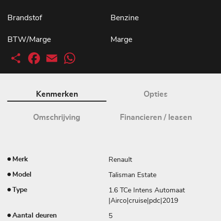
Brandstof
Benzine
BTW/Marge
Marge
Deel
Facebook
Email
WhatsApp
Kenmerken
Opties
Omschrijving
Financieren / leasen
Renault
Merk
Talisman Estate
Model
1.6 TCe Intens Automaat
Type
|Airco|cruise|pdc|2019
5
Aantal deuren