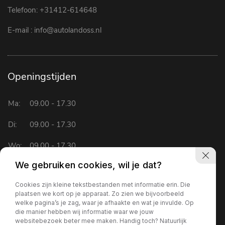
Telefoon:
+31412-614648
E-mail :
info@autolandoss.nl
Openingstijden
Ma:
09.00 - 17.30
Di:
09.00 - 17.30
Wo:
09.00 - 17.30
We gebruiken cookies, wil je dat?
Do:
09.00 - 17.30
Cookies zijn kleine tekstbestanden met informatie erin. Die
Vr:
09.00 - 17.30
plaatsen we kort op je apparaat. Zo zien we bijvoorbeeld
welke pagina’s je zag, waar je afhaakte en wat je invulde. Op
Za:
09.00 - 15.30
die manier hebben wij informatie waar we jouw
websitebezoek beter mee maken. Handig toch? Natuurlijk